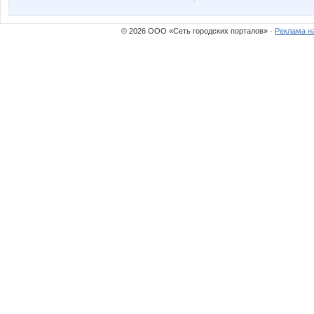
Аннушка73
Бусик
© 2026 ООО «Сеть городских порталов» ·
Реклама н
Лагранж
Лана22
Ноготочки
Окса
Турбомодная
Ве*$т*!