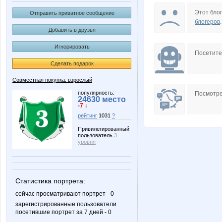
MACKOTT
Mashyl
Этот блог
Отправить приватное сообщение
блогеров
.
Добавить в друзья
Игнорировать
Pristavochka
Stella6
Посетит
Сделать подарок
Совместная покупка: взрослый
irina26
jade
популярность:
Посмотре
24630 место
-7 ↓
рейтинг
1031
?
Привилегированный
пользователь
3
missVIP
n@t@li_
уровня
Статистика портрета:
spiller
striped s
сейчас просматривают портрет - 0
зарегистрированные пользователи
посетившие портрет за 7 дней - 0